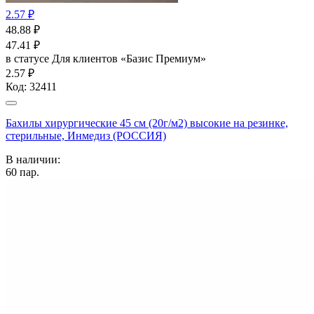
2.57 ₽
48.88
₽
47.41
₽
в статусе
Для клиентов «Базис Премиум»
2.57 ₽
Код:
32411
Бахилы хирургические 45 см (20г/м2) высокие на резинке,
стерильные, Инмедиз (РОССИЯ)
В наличии:
60
пар.