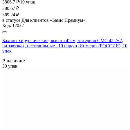
3806.7 ₽/10 упак
380.67
₽
369.24
₽
в статусе
Для клиентов «Базис Премиум»
Код:
12032
Бахилы хирургические, высота 45см, материал СМС 42г/м2,
на завязках, нестерильные , 10 пар/уп, Инмедиз (РОССИЯ), 10
упак
В наличии:
30
упак.