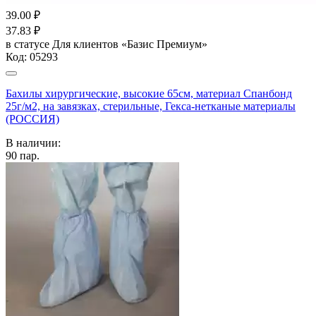
39.00
₽
37.83
₽
в статусе
Для клиентов «Базис Премиум»
Код:
05293
Бахилы хирургические, высокие 65см, материал Спанбонд
25г/м2, на завязках, стерильные, Гекса-нетканые материалы
(РОССИЯ)
В наличии:
90
пар.