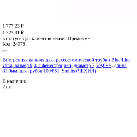
1 777.23
₽
1 723.91
₽
в статусе
Для клиентов «Базис Премиум»
Код:
24078
Внутренняя канюля для трахеостомической трубки Blue Line
Ultra, размер 9,0, c фенестрацией, диаметр 7,5/9,0мм, длина
81,0мм, для трубок 100/851, Smiths (ЧЕХИЯ)
В наличии:
2
шт.