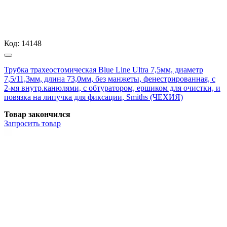
Код:
14148
Трубка трахеостомическая Blue Line Ultra 7,5мм, диаметр
7,5/11,3мм, длина 73,0мм, без манжеты, фенестрированная, с
2-мя внутр.канюлями, с обтуратором, ершиком для очистки, и
повязка на липучка для фиксации, Smiths (ЧЕХИЯ)
Товар закончился
Запросить
товар