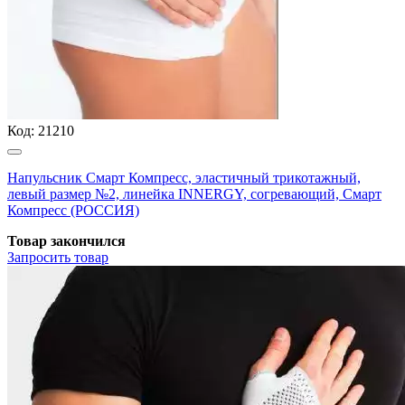
Код:
21210
Напульсник Смарт Компресс, эластичный трикотажный,
левый размер №2, линейка INNERGY, согревающий, Смарт
Компресс (РОССИЯ)
Товар закончился
Запросить
товар