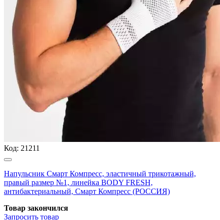
Код:
21211
Напульсник Смарт Компресс, эластичный трикотажный,
правый размер №1, линейка BODY FRESH,
антибактериальный, Смарт Компресс (РОССИЯ)
Товар закончился
Запросить
товар