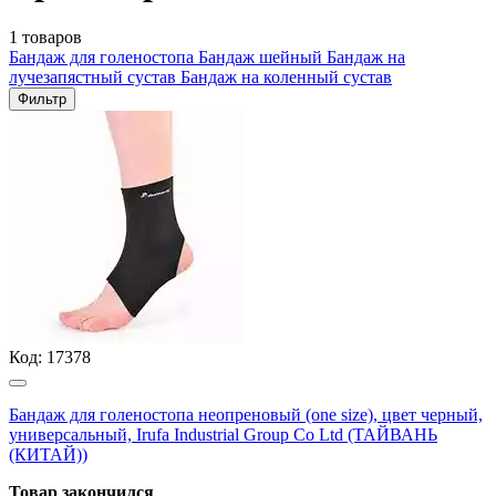
1 товаров
Бандаж для голеностопа
Бандаж шейный
Бандаж на
лучезапястный сустав
Бандаж на коленный сустав
Фильтр
Код:
17378
Бандаж для голеностопа неопреновый (one size), цвет черный,
универсальный, Irufa Industrial Group Co Ltd (ТАЙВАНЬ
(КИТАЙ))
Товар закончился