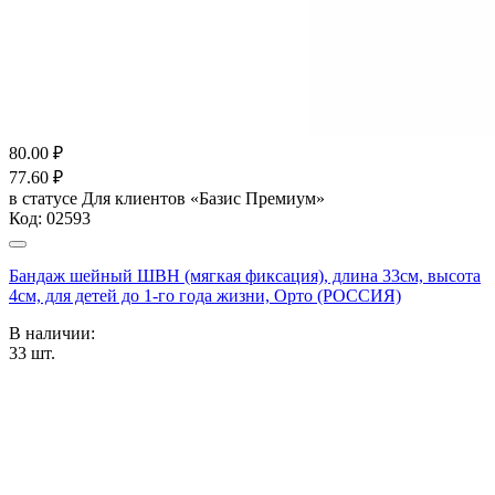
80.00
₽
77.60
₽
в статусе
Для клиентов «Базис Премиум»
Код:
02593
Бандаж шейный ШВН (мягкая фиксация), длина 33см, высота
4см, для детей до 1-го года жизни, Орто (РОССИЯ)
В наличии:
33
шт.