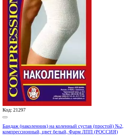
Код:
21297
Бандаж (наколенник) на коленный сустав (простой) №2,
компрессионный, цвет белый, Фарм ЛПП (РОССИЯ)