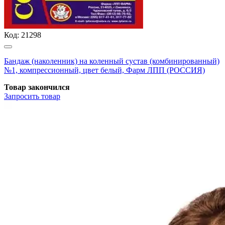
Код:
21298
Бандаж (наколенник) на коленный сустав (комбинированный)
№1, компрессионный, цвет белый, Фарм ЛПП (РОССИЯ)
Товар закончился
Запросить
товар