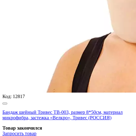
Код:
12817
Бандаж шейный Тривес ТВ-003, размер 8*50см, материал
микрофибра, застежка «Велкро», Тривес (РОССИЯ)
Товар закончился
Запросить
товар