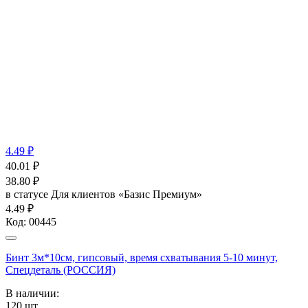
4.49 ₽
40.01
₽
38.80
₽
в статусе
Для клиентов «Базис Премиум»
4.49 ₽
Код:
00445
Бинт 3м*10см, гипсовый, время схватывания 5-10 минут,
Спецдеталь (РОССИЯ)
В наличии:
120
шт.