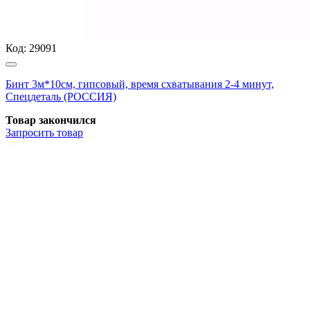
Код:
29091
Бинт 3м*10см, гипсовый, время схватывания 2-4 минут,
Спецдеталь (РОССИЯ)
Товар закончился
Запросить
товар