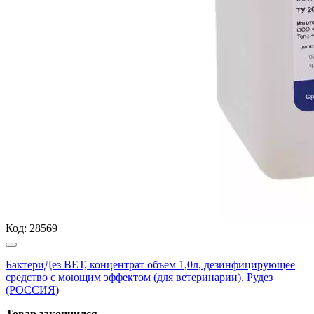
Код:
28569
БактериДез ВЕТ, концентрат объем 1,0л, дезинфицирующее
средство с моющим эффектом (для ветеринарии), Рудез
(РОССИЯ)
Товар закончился