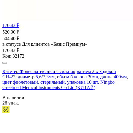
170.43 ₽
520.00
₽
504.40
₽
в статусе
Для клиентов «Базис Премиум»
170.43 ₽
Код:
32172
Катетер Фолея латексный с сил.покрытием 2-х ходовой
СН-22, диаметр 5,6/7,3мм, объем баллона 30мл, длина 400мм,
цвет фиолетовый, стерильный, упаковка 10 шт, Ningbo
Greetmed Medical Instruments Co Ltd (КИТАЙ)
В наличии:
26
упак.