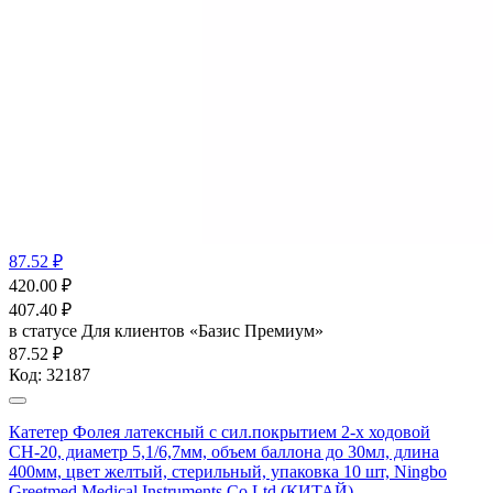
87.52 ₽
420.00
₽
407.40
₽
в статусе
Для клиентов «Базис Премиум»
87.52 ₽
Код:
32187
Катетер Фолея латексный с сил.покрытием 2-х ходовой
СН-20, диаметр 5,1/6,7мм, объем баллона до 30мл, длина
400мм, цвет желтый, стерильный, упаковка 10 шт, Ningbo
Greetmed Medical Instruments Co Ltd (КИТАЙ)