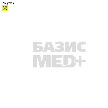
26
упак.