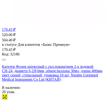
170.43 ₽
520.00
₽
504.40
₽
в статусе
Для клиентов «Базис Премиум»
170.43 ₽
Код:
32186
Катетер Фолея латексный с сил.покрытием 2-х ходовой
СН-24, диаметр 6,2/8,0мм, объем баллона 30мл, длина 400мм,
цвет синий, стерильный, упаковка 10 шт, Ningbo Greetmed
Medical Instruments Co Ltd (КИТАЙ)
В наличии:
20
упак.