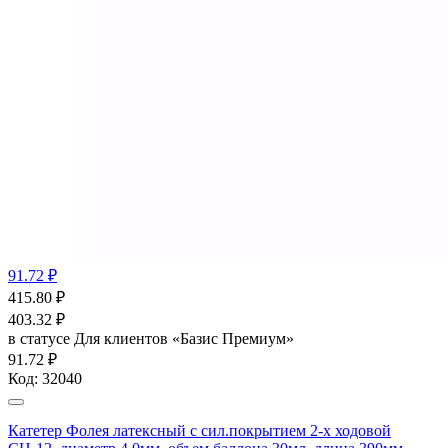
91.72 ₽
415.80
₽
403.32
₽
в статусе
Для клиентов «Базис Премиум»
91.72 ₽
Код:
32040
Катетер Фолея латексный с сил.покрытием 2-х ходовой