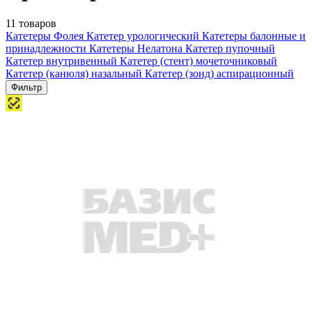
11 товаров
Катетеры Фолея
Катетер урологический
Катетеры балонные и
принадлежности
Катетеры Нелатона
Катетер пупочный
Катетер внутривенный
Катетер (стент) мочеточниковый
Катетер (канюля) назальный
Катетер (зонд) аспирационный
Фильтр