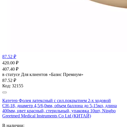
87.52 ₽
420.00
₽
407.40
₽
в статусе
Для клиентов «Базис Премиум»
87.52 ₽
Код:
32155
Катетер Фолея латексный с сил.покрытием 2-х ходовой
СН-18, диаметр 4,5/6,0мм, объем баллона до 5-15мл, длина
400мм, цвет красный, стерильный, упаковка 10шт, Ningbo
Greetmed Medical Instruments Co Ltd (КИТАЙ)
В наличии: