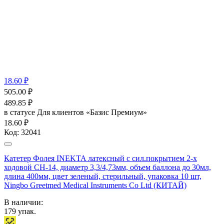
18.60 ₽
505.00
₽
489.85
₽
в статусе
Для клиентов «Базис Премиум»
18.60 ₽
Код:
32041
Катетер Фолея INEKTA латексный с сил.покрытием 2-х
ходовой СН-14, диаметр 3,3/4,73мм, объем баллона до 30мл,
длина 400мм, цвет зеленый, стерильный, упаковка 10 шт,
Ningbo Greetmed Medical Instruments Co Ltd (КИТАЙ)
В наличии:
179
упак.