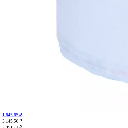
1 645.65 ₽
3 145.50
₽
3 051.13
₽