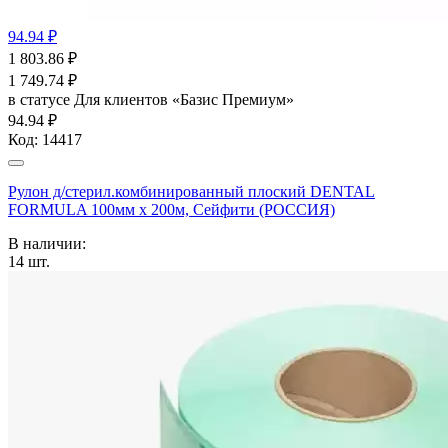
94.94 ₽
1 803.86
₽
1 749.74
₽
в статусе
Для клиентов «Базис Премиум»
94.94 ₽
Код:
14417
Рулон д/стерил.комбинированный плоский DENTAL
FORMULA 100мм х 200м, Сейфити (РОССИЯ)
В наличии:
14
шт.