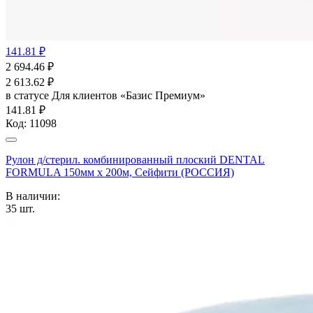
141.81 ₽
2 694.46
₽
2 613.62
₽
в статусе
Для клиентов «Базис Премиум»
141.81 ₽
Код:
11098
Рулон д/стерил. комбинированный плоский DENTAL
FORMULA 150мм х 200м, Сейфити (РОССИЯ)
В наличии:
35
шт.