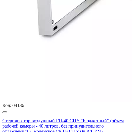
Код:
04136
Стерилизатор воздушный ГП-40 СПУ "Бюджетный" (объем
рабочей камеры - 40 литров, без принудительного
охлаждения), Смоленское СКТБ СПУ (РОССИЯ)