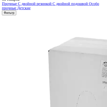
Прочные
С двойной резинкой
С двойной подошвой
Особо
прочные
Детские
Фильтр