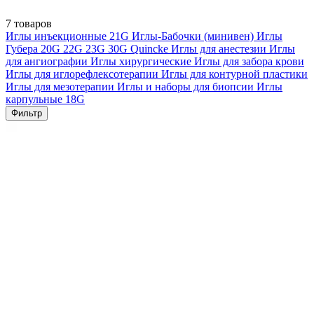
7 товаров
Иглы инъекционные
21G
Иглы-Бабочки (минивен)
Иглы
Губера
20G
22G
23G
30G
Quincke
Иглы для анестезии
Иглы
для ангиографии
Иглы хирургические
Иглы для забора крови
Иглы для иглорефлексотерапии
Иглы для контурной пластики
Иглы для мезотерапии
Иглы и наборы для биопсии
Иглы
карпульные
18G
Фильтр