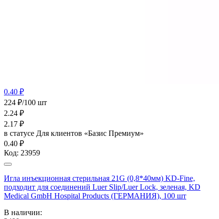
0.40 ₽
224 ₽/100 шт
2.24
₽
2.17
₽
в статусе
Для клиентов «Базис Премиум»
0.40 ₽
Код:
23959
Игла инъекционная стерильная 21G (0,8*40мм) KD-Fine,
подходит для соединений Luer Slip/Luer Lock, зеленая, KD
Medical GmbH Hospital Products (ГЕРМАНИЯ), 100 шт
В наличии: