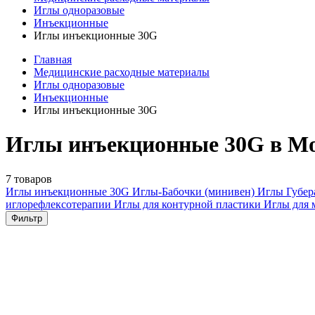
Иглы одноразовые
Инъекционные
Иглы инъекционные 30G
Главная
Медицинские расходные материалы
Иглы одноразовые
Инъекционные
Иглы инъекционные 30G
Иглы инъекционные 30G в М
7 товаров
Иглы инъекционные
30G
Иглы-Бабочки (минивен)
Иглы Губе
иглорефлексотерапии
Иглы для контурной пластики
Иглы для 
Фильтр