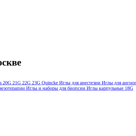
оскве
ра
20G
21G
22G
23G
Quincke
Иглы для анестезии
Иглы для анги
мезотерапии
Иглы и наборы для биопсии
Иглы карпульные
18G