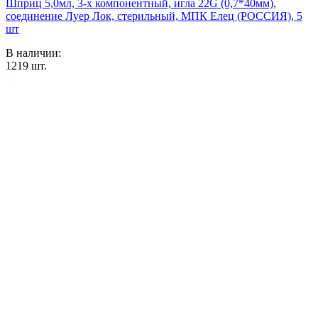
Шприц 5,0мл, 3-х компонентный, игла 22G (0,7*40мм),
соединение Луер Лок, стерильный, МПК Елец (РОССИЯ), 5
шт
В наличии:
1219
шт.