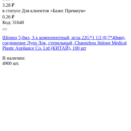
3.28
₽
в статусе
Для клиентов «Базис Премиум»
0.26 ₽
Код:
31640
Шприц 5,0мл, 3-х компонентный, игла 22G*1 1/2 (0,7*40мм),
соединение Луер Лок, стерильный, Changzhou Jinlong Medical
Plastic Appliance Co. Ltd (КИТАЙ), 100 шт
В наличии:
4900
шт.