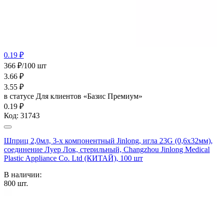
0.19 ₽
366 ₽/100 шт
3.66
₽
3.55
₽
в статусе
Для клиентов «Базис Премиум»
0.19 ₽
Код:
31743
Шприц 2,0мл, 3-х компонентный Jinlong, игла 23G (0,6х32мм),
соединение Луер Лок, стерильный, Changzhou Jinlong Medical
Plastic Appliance Co. Ltd (КИТАЙ), 100 шт
В наличии:
800
шт.