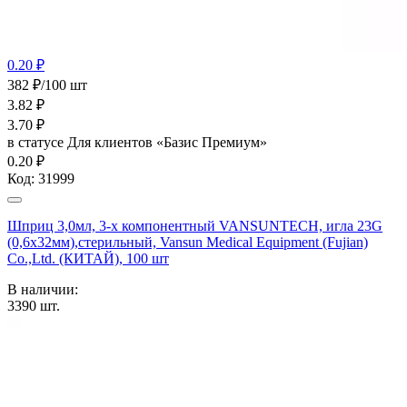
0.20 ₽
382 ₽/100 шт
3.82
₽
3.70
₽
в статусе
Для клиентов «Базис Премиум»
0.20 ₽
Код:
31999
Шприц 3,0мл, 3-х компонентный VANSUNTECH, игла 23G
(0,6х32мм),стерильный, Vansun Medical Equipment (Fujian)
Co.,Ltd. (КИТАЙ), 100 шт
В наличии:
3390
шт.