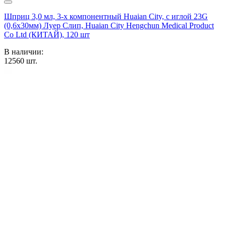
Шприц 3,0 мл, 3-х компонентный Huaian City, с иглой 23G
(0,6х30мм) Луер Слип, Huaian City Hengchun Medical Product
Co Ltd (КИТАЙ), 120 шт
В наличии:
12560
шт.