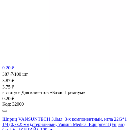
0.20 ₽
387 ₽/100 шт
3.87
₽
3.75
₽
в статусе
Для клиентов «Базис Премиум»
0.20 ₽
Код:
32000
Шприц VANSUNTECH 3,0мл, 3-х компонентный, игла 22G*1
1/4 (0,7х25мм),стерильный, Vansun Medical Equipment (Fujian)
Co.,Ltd. (КИТАЙ), 100 шт