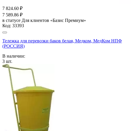
7 824.60
₽
7 589.86
₽
в статусе
Для клиентов «Базис Премиум»
Код:
33393
Тележка для перевозки баков белая, Медком, МедКом НПФ
(РОССИЯ)
В наличии:
3
шт.