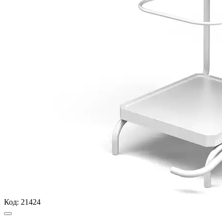
Код:
21424