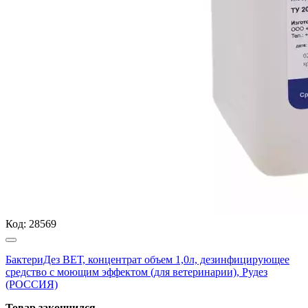
Код:
28569
БактериДез ВЕТ, концентрат объем 1,0л, дезинфицирующее
средство с моющим эффектом (для ветеринарии), Рудез
(РОССИЯ)
Товар закончился