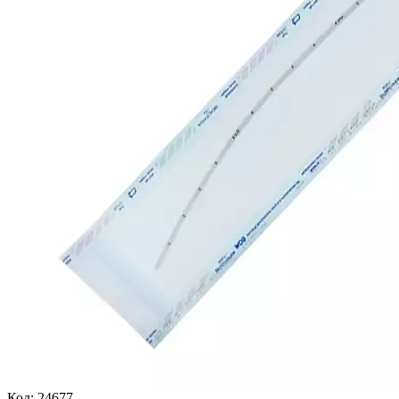
Код:
24677