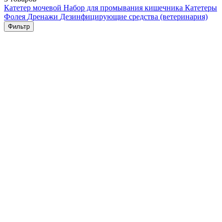
Катетер мочевой
Набор для промывания кишечника
Катетеры
Фолея
Дренажи
Дезинфицирующие средства (ветеринария)
Фильтр