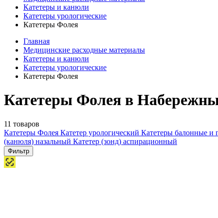
Катетеры и канюли
Катетеры урологические
Катетеры Фолея
Главная
Медицинские расходные материалы
Катетеры и канюли
Катетеры урологические
Катетеры Фолея
Катетеры Фолея в Набережны
11 товаров
Катетеры Фолея
Катетер урологический
Катетеры балонные и
(канюля) назальный
Катетер (зонд) аспирационный
Фильтр