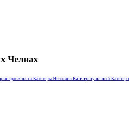
х Челнах
 принадлежности
Катетеры Нелатона
Катетер пупочный
Катетер