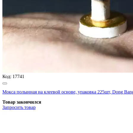
Код:
17741
Мокса полынная на клеевой основе, упаковка 225шт, Dong Ban
Товар закончился
Запросить
товар