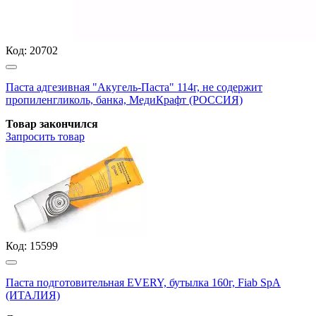
Код:
20702
Паста адгезивная "Акугель-Паста" 114г, не содержит
пропиленгликоль, банка, МедиКрафт (РОССИЯ)
Товар закончился
Запросить
товар
Код:
15599
Паста подготовительная EVERY, бутылка 160г, Fiab SpA
(ИТАЛИЯ)