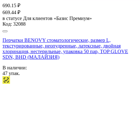
690.15
₽
669.44
₽
в статусе
Для клиентов «Базис Премиум»
Код:
32088
Перчатки BENOVY стоматологические, размер L,
текстурированные, неопудренные, латексные, двойная
хлоринация, нестерильные, упаковка 50 пар, TOP GLOVE
SDN, BHD (МАЛАЙЗИЯ)
В наличии:
47
упак.