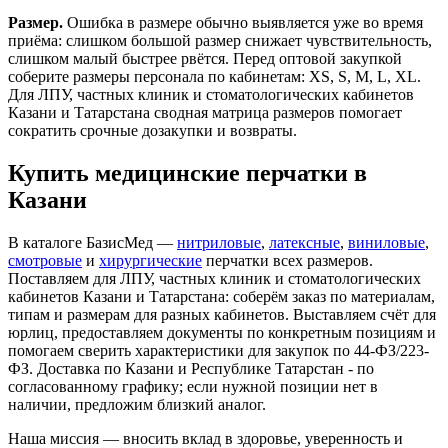
Размер.
Ошибка в размере обычно выявляется уже во время
приёма: слишком большой размер снижает чувствительность,
слишком малый быстрее рвётся. Перед оптовой закупкой
соберите размеры персонала по кабинетам: XS, S, M, L, XL.
Для ЛПУ, частных клиник и стоматологических кабинетов
Казани и Татарстана сводная матрица размеров помогает
сократить срочные дозакупки и возвраты.
Купить медицинские перчатки в
Казани
В каталоге БазисМед —
нитриловые
,
латексные
,
виниловые
,
смотровые
и
хирургические
перчатки всех размеров.
Поставляем для ЛПУ, частных клиник и стоматологических
кабинетов Казани и Татарстана: соберём заказ по материалам,
типам и размерам для разных кабинетов. Выставляем счёт для
юрлиц, предоставляем документы по конкретным позициям и
помогаем сверить характеристики для закупок по 44-ФЗ/223-
ФЗ. Доставка по Казани и Республике Татарстан - по
согласованному графику; если нужной позиции нет в
наличии, предложим близкий аналог.
Наша миссия — вносить вклад в здоровье, уверенность и