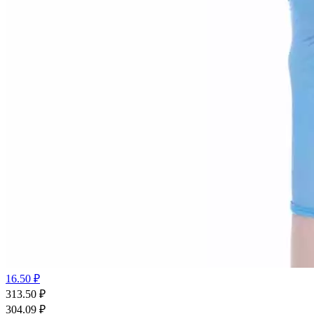
16.50 ₽
313.50
₽
304.09
₽