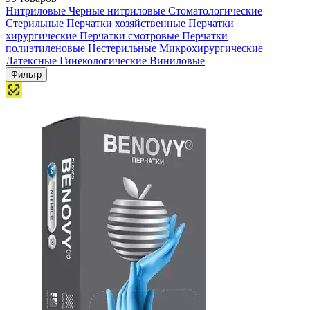
Нитриловые
Черные нитриловые
Стоматологические
Стерильные
Перчатки хозяйственные
Перчатки
хирургические
Перчатки смотровые
Перчатки
полиэтиленовые
Нестерильные
Микрохирургические
Латексные
Гинекологические
Виниловые
Фильтр