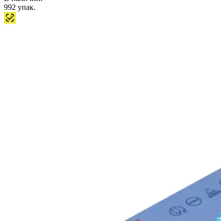
992
упак.