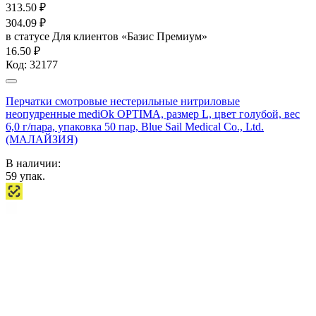
313.50
₽
304.09
₽
в статусе
Для клиентов «Базис Премиум»
16.50 ₽
Код:
32177
Перчатки смотровые нестерильные нитриловые
неопудренные mediOk OPTIMA, размер L, цвет голубой, вес
6,0 г/пара, упаковка 50 пар, Blue Sail Medical Co., Ltd.
(МАЛАЙЗИЯ)
В наличии:
59
упак.