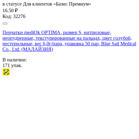
в статусе
Для клиентов «Базис Премиум»
16.50 ₽
Код:
32276
Перчатки mediOk OPTIMA, размер S, нитриловые,
неопудренные, текстурированные на пальцах, цвет голубой,
нестерильные, вес 6,0г/пара, упаковка 50 пар, Blue Sail Medical
Co., Ltd. (МАЛАЙЗИЯ)
В наличии:
171
упак.