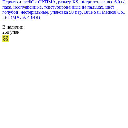
Перчатки mediOk OPTIMA, размер XS, нитриловые, вес 6,0 г/
пара, неопудренные, текстурированные на пальцах, цвет
голубой, нестерильные, упаковка 50 пар, Blue Sail Medical Co.,
Ltd. (МАЛАЙЗИЯ)
В наличии:
268
упак.