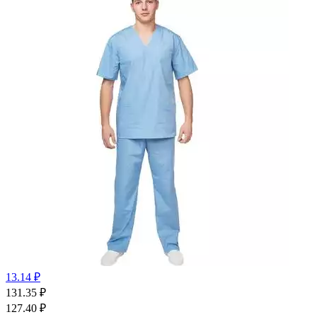
13.14 ₽
131.35
₽
127.40
₽