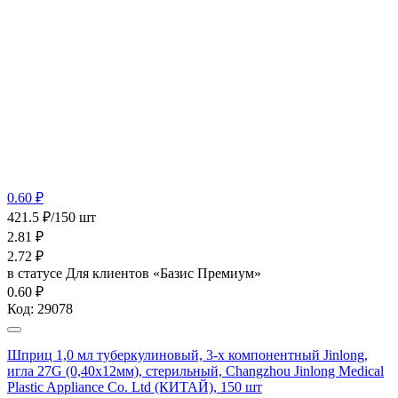
0.60 ₽
421.5 ₽/150 шт
2.81
₽
2.72
₽
в статусе
Для клиентов «Базис Премиум»
0.60 ₽
Код:
29078
Шприц 1,0 мл туберкулиновый, 3-х компонентный Jinlong,
игла 27G (0,40х12мм), стерильный, Changzhou Jinlong Medical
Plastic Appliance Co. Ltd (КИТАЙ), 150 шт