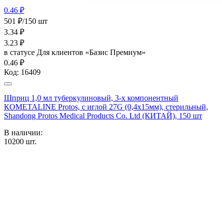
0.46 ₽
501 ₽/150 шт
3.34
₽
3.23
₽
в статусе
Для клиентов «Базис Премиум»
0.46 ₽
Код:
16409
Шприц 1,0 мл туберкулиновый, 3-х компонентный
КОМЕТАLINE Protos, c иглой 27G (0,4х15мм), стерильный,
Shandong Protos Medical Products Co. Ltd (КИТАЙ), 150 шт
В наличии:
10200
шт.