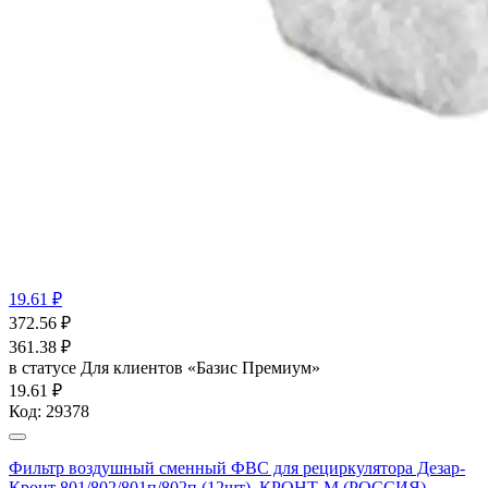
19.61 ₽
372.56
₽
361.38
₽
в статусе
Для клиентов «Базис Премиум»
19.61 ₽
Код:
29378
Фильтр воздушный сменный ФВС для рециркулятора Дезар-
Кронт 801/802/801п/802п (12шт), КРОНТ-М (РОССИЯ)