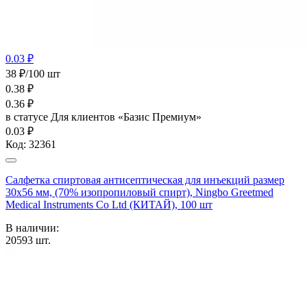
0.03 ₽
38 ₽/100 шт
0.38
₽
0.36
₽
в статусе
Для клиентов «Базис Премиум»
0.03 ₽
Код:
32361
Салфетка спиртовая антисептическая для инъекций размер
30х56 мм, (70% изопропиловый спирт), Ningbo Greetmed
Medical Instruments Co Ltd (КИТАЙ), 100 шт
В наличии:
20593
шт.