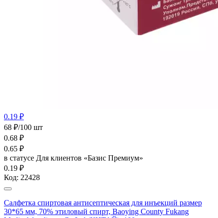
0.19 ₽
68 ₽/100 шт
0.68
₽
0.65
₽
в статусе
Для клиентов «Базис Премиум»
0.19 ₽
Код:
22428
Салфетка спиртовая антисептическая для инъекций размер
30*65 мм, 70% этиловый спирт, Baoying County Fukang