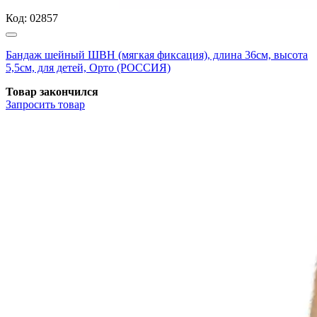
Код:
02857
Бандаж шейный ШВН (мягкая фиксация), длина 36см, высота
5,5см, для детей, Орто (РОССИЯ)
Товар закончился
Запросить
товар