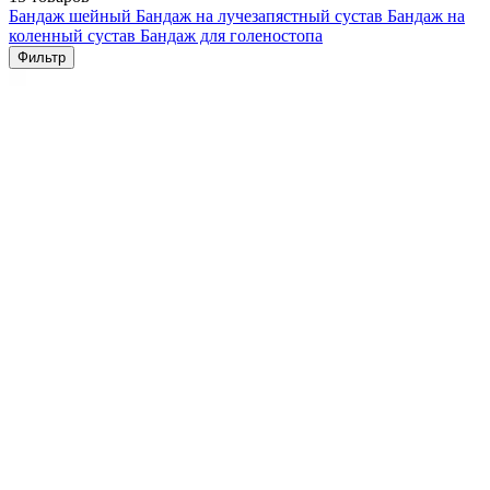
Бандаж шейный
Бандаж на лучезапястный сустав
Бандаж на
коленный сустав
Бандаж для голеностопа
Фильтр