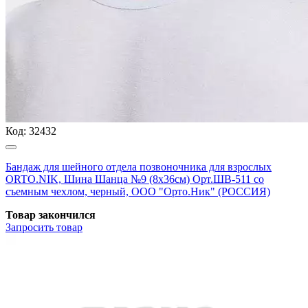
Код:
32432
Бандаж для шейного отдела позвоночника для взрослых
ORTO.NIK, Шина Шанца №9 (8х36см) Орт.ШВ-511 со
съемным чехлом, черный, ООО "Орто.Ник" (РОССИЯ)
Товар закончился
Запросить
товар