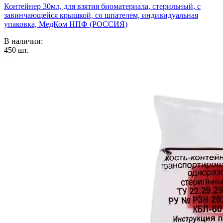
Контейнер 30мл, для взятия биоматериала, стерильный, с
завинчающейся крышкой, со шпателем, индивидуальная
упаковка, МедКом НПФ (РОССИЯ)
В наличии:
450
шт.