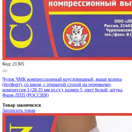
Код:
21305
Чулок ЧМК компрессионный кругловязаный, выше колена
(ботфорт), со швом, с открытой стопой на перемычке,
компрессия 3 (28-35 мм рт.ст.), размер 5, цвет белый, штука,
Фарм ЛПП (РОССИЯ)
Товар закончился
Запросить
товар