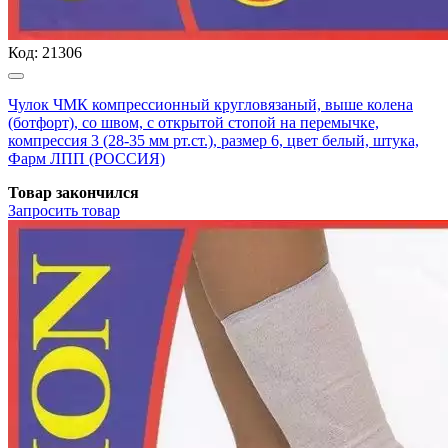
Код:
21306
Чулок ЧМК компрессионный кругловязаный, выше колена
(ботфорт), со швом, с открытой стопой на перемычке,
компрессия 3 (28-35 мм рт.ст.), размер 6, цвет белый, штука,
Фарм ЛПП (РОССИЯ)
Товар закончился
Запросить
товар