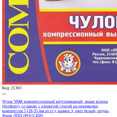
Код:
21303
Чулок ЧМК компрессионный кругловязаный, выше колена
(ботфорт), со швом, с открытой стопой на перемычке,
компрессия 3 (28-35 мм рт.ст.), размер 3, цвет белый, штука,
Фарм ЛПП (РОССИЯ)