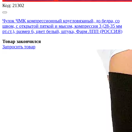
Код:
21302
Чулок ЧМК компрессионный кругловязаный, до бедра, со
швом, с открытой пяткой и мысом, компрессия 3 (28-35 мм
рт.ст.), размер 6, цвет белый, штука, Фарм ЛПП (РОССИЯ)
Товар закончился
Запросить
товар