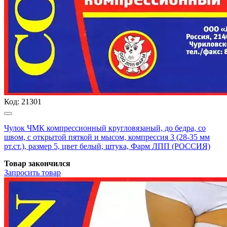
Код:
21301
Чулок ЧМК компрессионный кругловязаный, до бедра, со
швом, с открытой пяткой и мысом, компрессия 3 (28-35 мм
рт.ст.), размер 5, цвет белый, штука, Фарм ЛПП (РОССИЯ)
Товар закончился
Запросить
товар