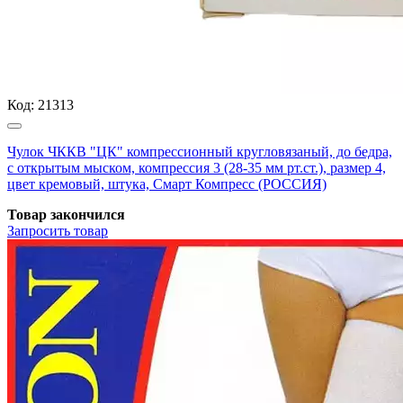
Код:
21313
Чулок ЧККВ "ЦК" компрессионный кругловязаный, до бедра,
с открытым мыском, компрессия 3 (28-35 мм рт.ст.), размер 4,
цвет кремовый, штука, Смарт Компресс (РОССИЯ)
Товар закончился
Запросить
товар