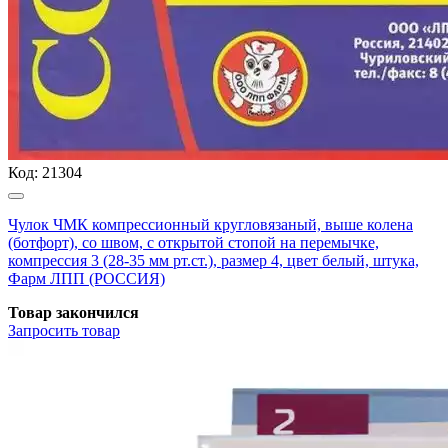
Код:
21304
Чулок ЧМК компрессионный кругловязаный, выше колена
(ботфорт), со швом, с открытой стопой на перемычке,
компрессия 3 (28-35 мм рт.ст.), размер 4, цвет белый, штука,
Фарм ЛПП (РОССИЯ)
Товар закончился
Запросить
товар