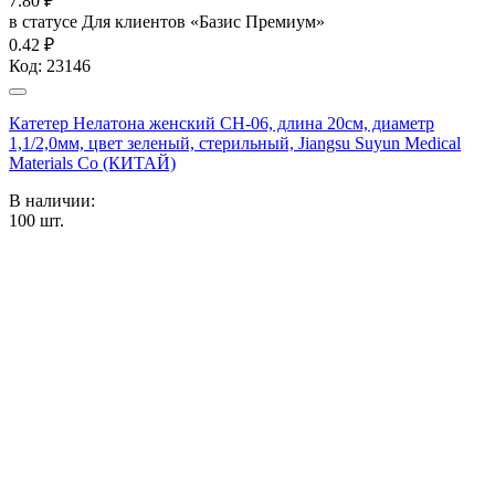
7.80
₽
в статусе
Для клиентов «Базис Премиум»
0.42 ₽
Код:
23146
Катетер Нелатона женский CH-06, длина 20см, диаметр
1,1/2,0мм, цвет зеленый, стерильный, Jiangsu Suyun Medical
Materials Co (КИТАЙ)
В наличии:
100
шт.