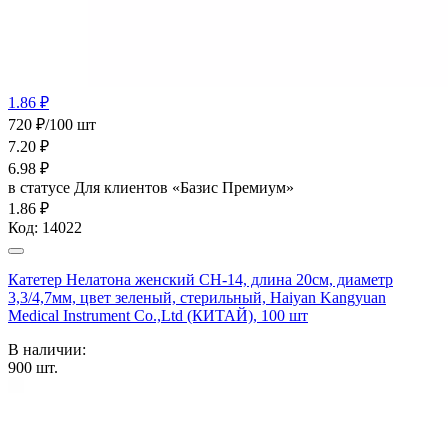
1.86 ₽
720 ₽/100 шт
7.20
₽
6.98
₽
в статусе
Для клиентов «Базис Премиум»
1.86 ₽
Код:
14022
Катетер Нелатона женский CH-14, длина 20см, диаметр
3,3/4,7мм, цвет зеленый, стерильный, Haiyan Kangyuan
Medical Instrument Co.,Ltd (КИТАЙ), 100 шт
В наличии:
900
шт.