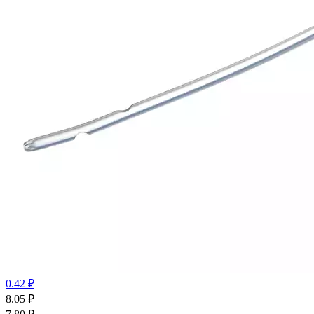
0.42 ₽
8.05
₽