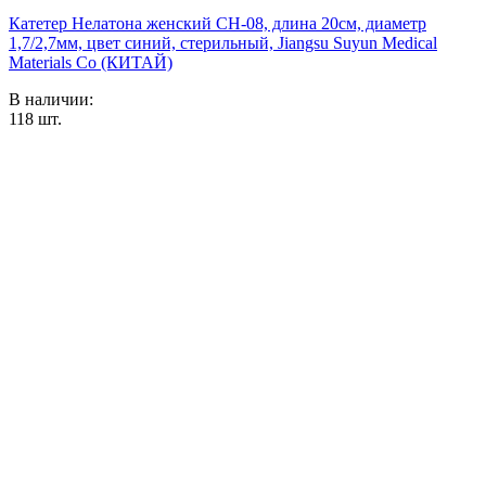
Катетер Нелатона женский CH-08, длина 20см, диаметр
1,7/2,7мм, цвет синий, стерильный, Jiangsu Suyun Medical
Materials Co (КИТАЙ)
В наличии:
118
шт.