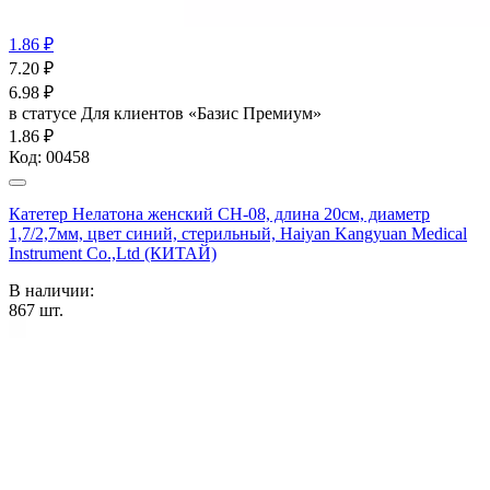
1.86 ₽
7.20
₽
6.98
₽
в статусе
Для клиентов «Базис Премиум»
1.86 ₽
Код:
00458
Катетер Нелатона женский CH-08, длина 20см, диаметр
1,7/2,7мм, цвет синий, стерильный, Haiyan Kangyuan Medical
Instrument Co.,Ltd (КИТАЙ)
В наличии:
867
шт.