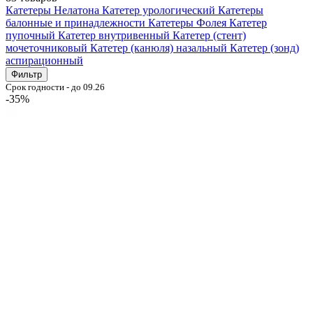
Катетеры Нелатона
Катетер урологический
Катетеры
балонные и принадлежности
Катетеры Фолея
Катетер
пупочный
Катетер внутривенный
Катетер (стент)
мочеточниковый
Катетер (канюля) назальный
Катетер (зонд)
аспирационный
Фильтр
Срок годности - до 09.26
-35%