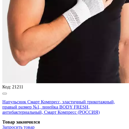
Код:
21211
Напульсник Смарт Компресс, эластичный трикотажный,
правый размер №1, линейка BODY FRESH,
антибактериальный, Смарт Компресс (РОССИЯ)
Товар закончился
Запросить
товар