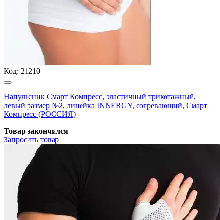
Код:
21210
Напульсник Смарт Компресс, эластичный трикотажный,
левый размер №2, линейка INNERGY, согревающий, Смарт
Компресс (РОССИЯ)
Товар закончился
Запросить
товар