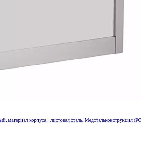
й, материал корпуса - листовая сталь, Медстальконструкция (