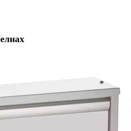
елнах