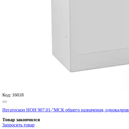
Код:
16018
Негатоскоп НОН 907.01-"МСК общего назначения, однокадровы
Товар закончился
Запросить
товар