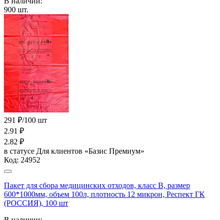
В наличии:
900
шт.
291 ₽/100 шт
2.91
₽
2.82
₽
в статусе
Для клиентов «Базис Премиум»
Код:
24952
Пакет для сбора медицинских отходов, класс В, размер
600*1000мм, объем 100л, плотность 12 микрон, Респект ГК
(РОССИЯ), 100 шт
В наличии: