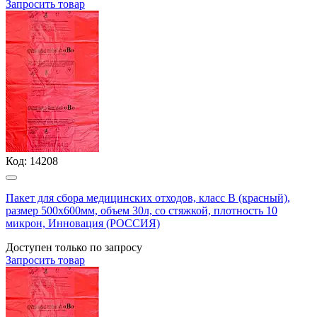
Запросить
товар
Код:
14208
Пакет для сбора медицинских отходов, класс В (красный),
размер 500х600мм, объем 30л, со стяжкой, плотность 10
микрон, Инновация (РОССИЯ)
Доступен только по запросу
Запросить
товар