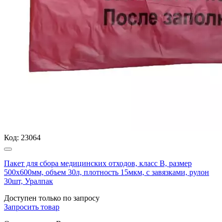
Код:
23064
Пакет для сбора медицинских отходов, класс В, размер
500х600мм, объем 30л, плотность 15мкм, с завязками, рулон
30шт, Уралпак
Доступен только по запросу
Запросить
товар