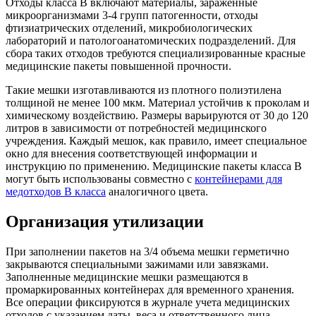
Отходы класса В включают материалы, зараженные
микроорганизмами 3-4 групп патогенности, отходы
фтизиатрических отделений, микробиологических
лабораторий и патологоанатомических подразделений. Для
сбора таких отходов требуются специализированные красные
медицинские пакеты повышенной прочности.
Такие мешки изготавливаются из плотного полиэтилена
толщиной не менее 100 мкм. Материал устойчив к проколам и
химическому воздействию. Размеры варьируются от 30 до 120
литров в зависимости от потребностей медицинского
учреждения. Каждый мешок, как правило, имеет специальное
окно для внесения соответствующей информации и
инструкцию по применению. Медицинские пакеты класса В
могут быть использованы совместно с
контейнерами для
медотходов В класса
аналогичного цвета.
Организация утилизации
При заполнении пакетов на 3/4 объема мешки герметично
закрываются специальными зажимами или завязками.
Заполненные медицинские мешки размещаются в
промаркированных контейнерах для временного хранения.
Все операции фиксируются в журнале учета медицинских
отходов с указанием даты, веса и ответственного лица.