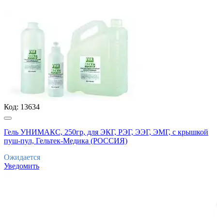
Код:
13634
Гель УНИМАКС, 250гр, для ЭКГ, РЭГ, ЭЭГ, ЭМГ, с крышкой
пуш-пул, Гельтек-Медика (РОССИЯ)
Ожидается
Уведомить