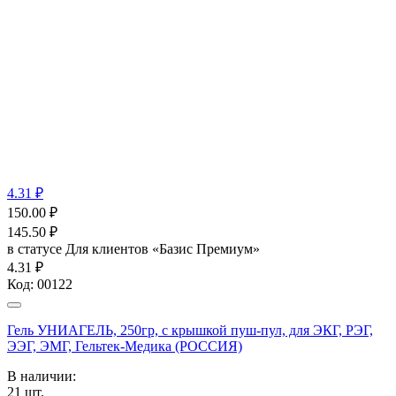
4.31 ₽
150.00
₽
145.50
₽
в статусе
Для клиентов «Базис Премиум»
4.31 ₽
Код:
00122
Гель УНИАГЕЛЬ, 250гр, с крышкой пуш-пул, для ЭКГ, РЭГ,
ЭЭГ, ЭМГ, Гельтек-Медика (РОССИЯ)
В наличии:
21
шт.