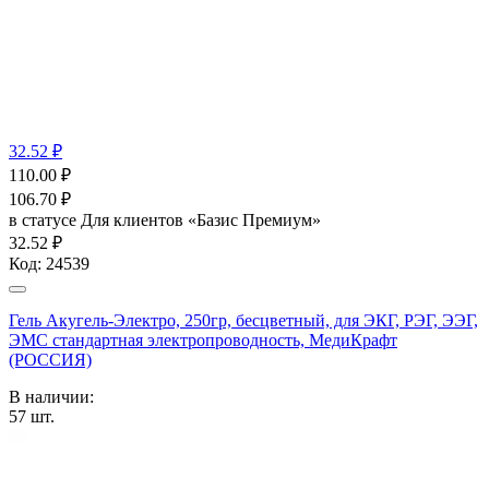
32.52 ₽
110.00
₽
106.70
₽
в статусе
Для клиентов «Базис Премиум»
32.52 ₽
Код:
24539
Гель Акугель-Электро, 250гр, бесцветный, для ЭКГ, РЭГ, ЭЭГ,
ЭМС стандартная электропроводность, МедиКрафт
(РОССИЯ)
В наличии:
57
шт.