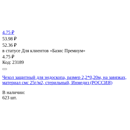
4.75 ₽
53.98
₽
52.36
₽
в статусе
Для клиентов «Базис Премиум»
4.75 ₽
Код:
23189
Чехол защитный для эндоскопа, размер 2,2*0,20м, на завязках,
материал смс 25г/м2, стерильный, Инмедиз (РОССИЯ)
В наличии:
623
шт.