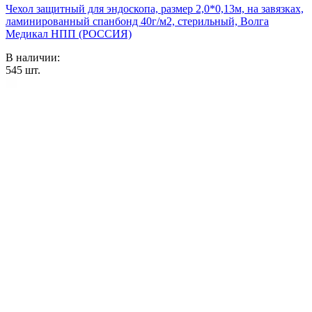
Чехол защитный для эндоскопа, размер 2,0*0,13м, на завязках,
ламинированный спанбонд 40г/м2, стерильный, Волга
Медикал НПП (РОССИЯ)
В наличии:
545
шт.