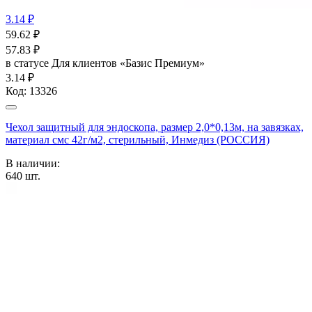
3.14 ₽
59.62
₽
57.83
₽
в статусе
Для клиентов «Базис Премиум»
3.14 ₽
Код:
13326
Чехол защитный для эндоскопа, размер 2,0*0,13м, на завязках,
материал смс 42г/м2, стерильный, Инмедиз (РОССИЯ)
В наличии:
640
шт.