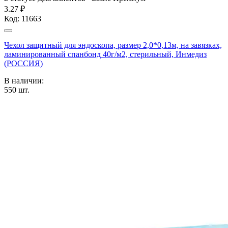
3.27 ₽
Код:
11663
Чехол защитный для эндоскопа, размер 2,0*0,13м, на завязках,
ламинированный спанбонд 40г/м2, стерильный, Инмедиз
(РОССИЯ)
В наличии:
550
шт.