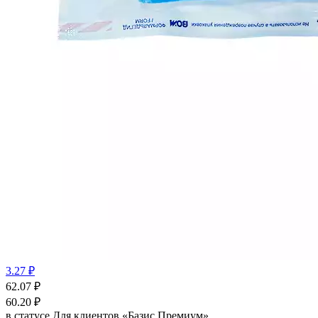
3.27 ₽
62.07
₽
60.20
₽
в статусе
Для клиентов «Базис Премиум»