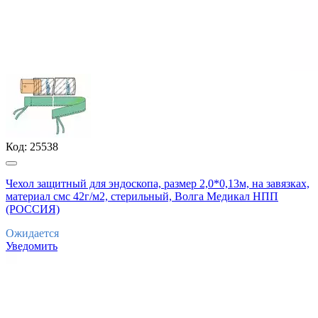
Код:
25538
Чехол защитный для эндоскопа, размер 2,0*0,13м, на завязках,
материал смс 42г/м2, стерильный, Волга Медикал НПП
(РОССИЯ)
Ожидается
Уведомить