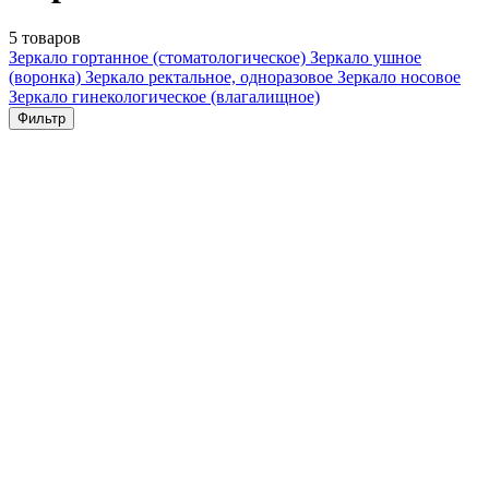
5 товаров
Зеркало гортанное (стоматологическое)
Зеркало ушное
(воронка)
Зеркало ректальное, одноразовое
Зеркало носовое
Зеркало гинекологическое (влагалищное)
Фильтр