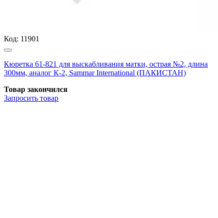
Код:
11901
Кюретка 61-821 для выскабливания матки, острая №2, длина
300мм, аналог К-2, Sammar International (ПАКИСТАН)
Товар закончился
Запросить
товар