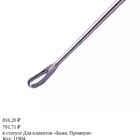
816.20
₽
791.71
₽
в статусе
Для клиентов «Базис Премиум»
Код:
11904