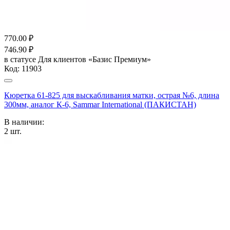
770.00
₽
746.90
₽
в статусе
Для клиентов «Базис Премиум»
Код:
11903
Кюретка 61-825 для выскабливания матки, острая №6, длина
300мм, аналог К-6, Sammar International (ПАКИСТАН)
В наличии:
2
шт.