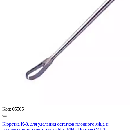
Код:
05505
Кюретка К-8, для удаления остатков плодного яйца и
плацентарной ткани, тупая №2, МИЗ-Ворсма (МИЗ