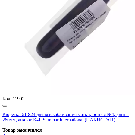
Код:
11902
Кюретка 61-823 для выскабливания матки, острая №4, длина
260мм, аналог К-4, Sammar International (ПАКИСТАН)
Товар закончился