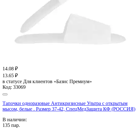
14.08
₽
13.65
₽
в статусе
Для клиентов «Базис Премиум»
Код:
33069
Тапочки одноразовые Антикризисные Ультра с открытым
мысом, белые . Размер 37-42, СпецМедЗащита КФ (РОССИЯ)
В наличии:
135
пар.