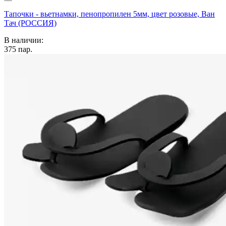
Тапочки - вьетнамки, пенопропилен 5мм, цвет розовые, Ван
Тач (РОССИЯ)
В наличии:
375
пар.