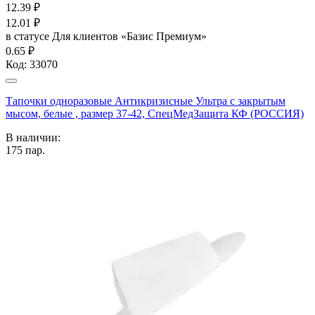
12.39
₽
12.01
₽
в статусе
Для клиентов «Базис Премиум»
0.65 ₽
Код:
33070
Тапочки одноразовые Антикризисные Ультра с закрытым
мысом, белые , размер 37-42, СпецМедЗащита КФ (РОССИЯ)
В наличии:
175
пар.