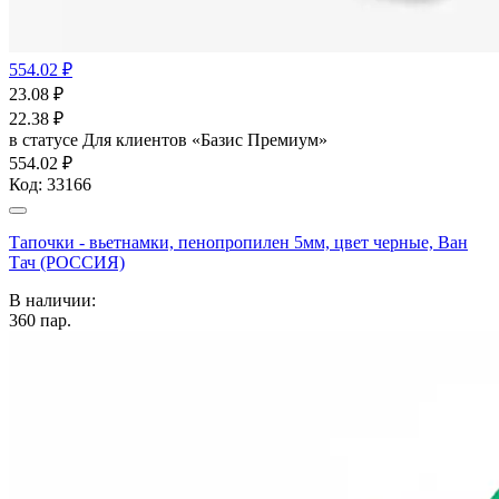
554.02 ₽
23.08
₽
22.38
₽
в статусе
Для клиентов «Базис Премиум»
554.02 ₽
Код:
33166
Тапочки - вьетнамки, пенопропилен 5мм, цвет черные, Ван
Тач (РОССИЯ)
В наличии:
360
пар.