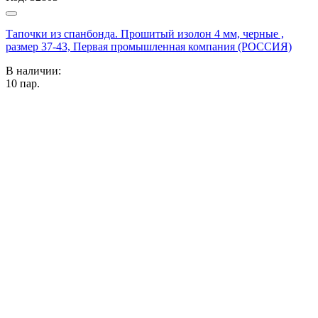
Тапочки из спанбонда. Прошитый изолон 4 мм, черные ,
размер 37-43, Первая промышленная компания (РОССИЯ)
В наличии:
10
пар.