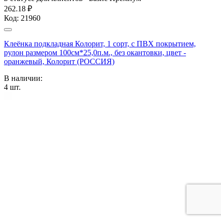
262.18 ₽
Код:
21960
Клеёнка подкладная Колорит, 1 сорт, с ПВХ покрытием,
рулон размером 100см*25,0п.м., без окантовки, цвет -
оранжевый, Колорит (РОССИЯ)
В наличии:
4
шт.