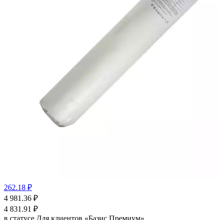
262.18 ₽
4 981.36
₽
4 831.91
₽
в статусе
Для клиентов «Базис Премиум»