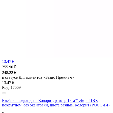
13.47 ₽
255.90
₽
248.22
₽
в статусе
Для клиентов «Базис Премиум»
13.47 ₽
Код:
17669
Клеёнка подкладная Колорит, размер 1,0м*1,4м, с ПВХ
покрытием, без окантовки, цвета разные, Колорит (РОССИЯ)