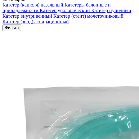
Катетер (канюля) назальный
Катетеры балонные и
принадлежности
Катетер урологический
Катетер пупочный
Катетер внутривенный
Катетер (стент) мочеточниковый
Катетер (зонд) аспирационный
Фильтр