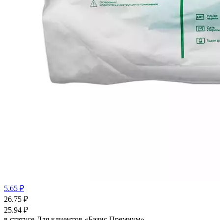
5.65 ₽
26.75
₽
25.94
₽
в статусе
Для клиентов «Базис Премиум»