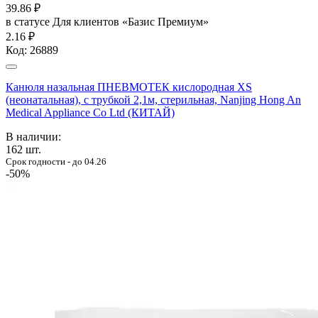
39.86
₽
в статусе
Для клиентов «Базис Премиум»
2.16 ₽
Код:
26889
Канюля назальная ПНЕВМОТЕК кислородная XS
(неонатальная), с трубкой 2,1м, стерильная, Nanjing Hong An
Medical Appliance Co Ltd (КИТАЙ)
В наличии:
162
шт.
Срок годности - до 04.26
-50%