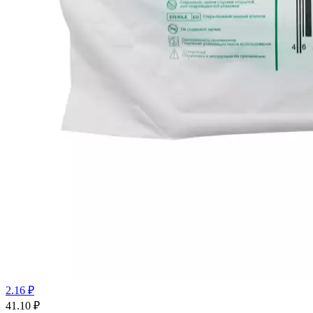
2.16 ₽
41.10
₽