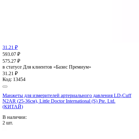
31.21 ₽
593.07
₽
575.27
₽
в статусе
Для клиентов «Базис Премиум»
31.21 ₽
Код:
13454
Манжеты для измерителей артериального давления LD-Cuff
N2AR (25-36см), Little Doctor International (S) Pte. Ltd.
(КИТАЙ)
В наличии:
2
шт.