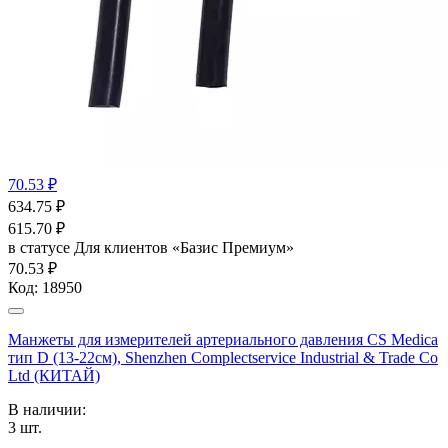
70.53 ₽
634.75
₽
615.70
₽
в статусе
Для клиентов «Базис Премиум»
70.53 ₽
Код:
18950
Манжеты для измерителей артериального давления CS Medica
тип D (13-22см), Shenzhen Complectservice Industrial & Trade Co
Ltd (КИТАЙ)
В наличии:
3
шт.