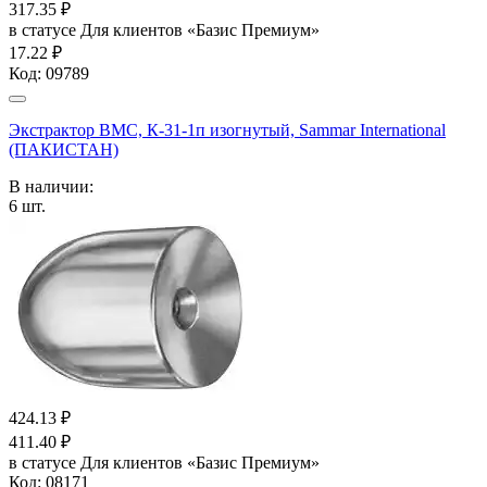
317.35
₽
в статусе
Для клиентов «Базис Премиум»
17.22 ₽
Код:
09789
Экстрактор ВМС, К-31-1п изогнутый, Sammar International
(ПАКИСТАН)
В наличии:
6
шт.
424.13
₽
411.40
₽
в статусе
Для клиентов «Базис Премиум»
Код:
08171