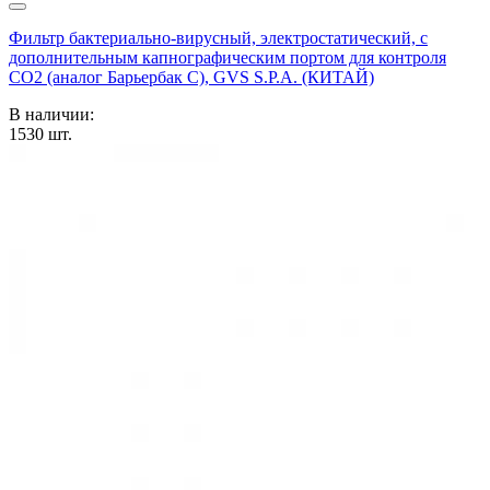
Фильтр бактериально-вирусный, электростатический, с
дополнительным капнографическим портом для контроля
CO2 (аналог Барьербак С), GVS S.P.A. (КИТАЙ)
В наличии:
1530
шт.