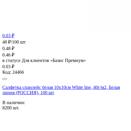
0.03 ₽
48 ₽/100 шт
0.48
₽
0.46
₽
в статусе
Для клиентов «Базис Премиум»
0.03 ₽
Код:
24466
Салфетка спанлейс белая 10х10см White line, 40г/м2, Белая
линия (РОССИЯ), 100 шт
В наличии:
8200
шт.