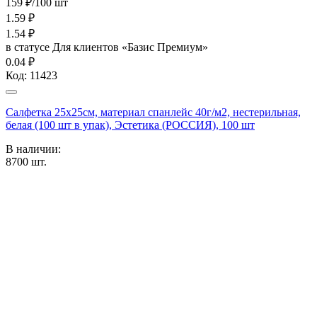
159 ₽/100 шт
1.59
₽
1.54
₽
в статусе
Для клиентов «Базис Премиум»
0.04 ₽
Код:
11423
Салфетка 25х25см, материал спанлейс 40г/м2, нестерильная,
белая (100 шт в упак), Эстетика (РОССИЯ), 100 шт
В наличии:
8700
шт.