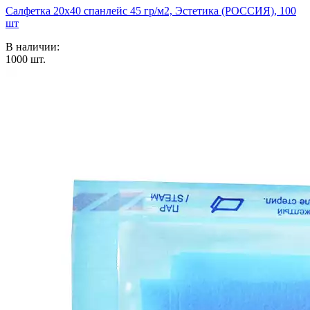
Салфетка 20х40 спанлейс 45 гр/м2, Эстетика (РОССИЯ), 100
шт
В наличии:
1000
шт.