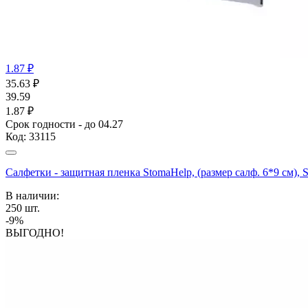
1.87 ₽
35.63
₽
39.59
1.87 ₽
Срок годности - до 04.27
Код:
33115
Салфетки - защитная пленка StomaHelp, (размер салф. 6*9 см)
В наличии:
250
шт.
-9%
ВЫГОДНО!