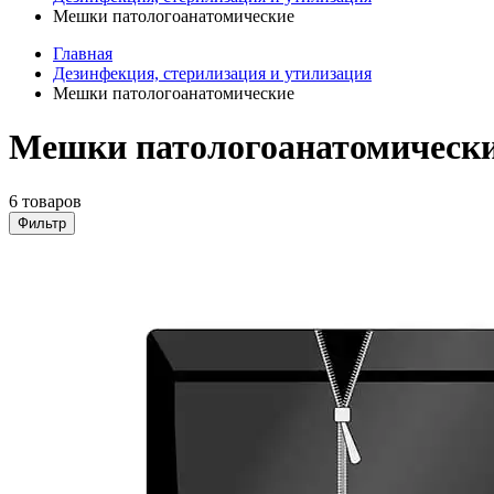
Мешки патологоанатомические
Главная
Дезинфекция, стерилизация и утилизация
Мешки патологоанатомические
Мешки патологоанатомически
6 товаров
Фильтр