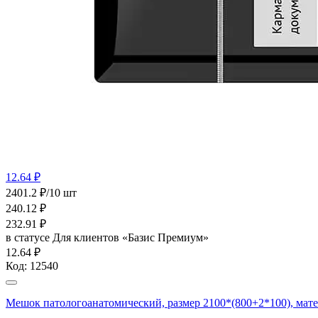
12.64 ₽
2401.2 ₽/10 шт
240.12
₽
232.91
₽
в статусе
Для клиентов «Базис Премиум»
12.64 ₽
Код:
12540
Мешок патологоанатомический, размер 2100*(800+2*100), мат