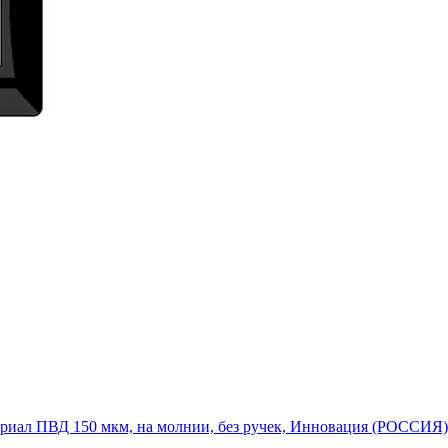
ериал ПВД 150 мкм, на молнии, без ручек, Инновация (РОССИЯ)