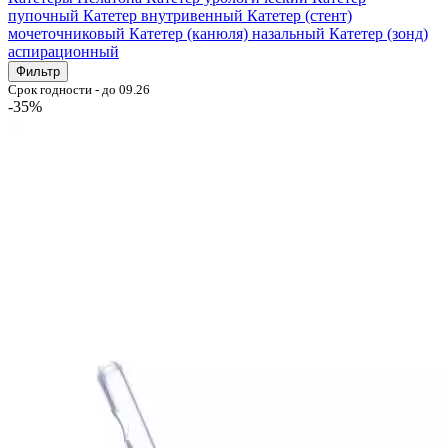
пупочный
Катетер внутривенный
Катетер (стент)
мочеточниковый
Катетер (канюля) назальный
Катетер (зонд)
аспирационный
Фильтр
Срок годности - до 09.26
-35%