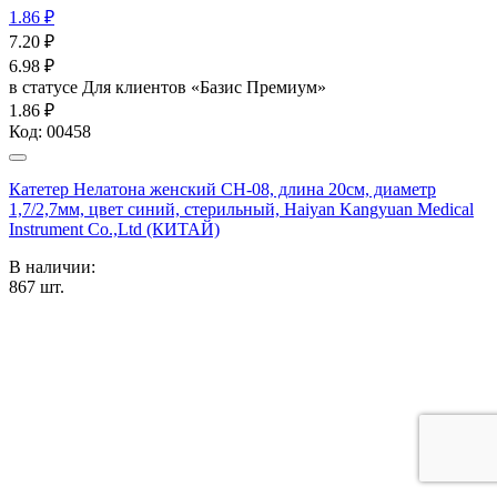
1.86 ₽
7.20
₽
6.98
₽
в статусе
Для клиентов «Базис Премиум»
1.86 ₽
Код:
00458
Катетер Нелатона женский CH-08, длина 20см, диаметр
1,7/2,7мм, цвет синий, стерильный, Haiyan Kangyuan Medical
Instrument Co.,Ltd (КИТАЙ)
В наличии:
867
шт.