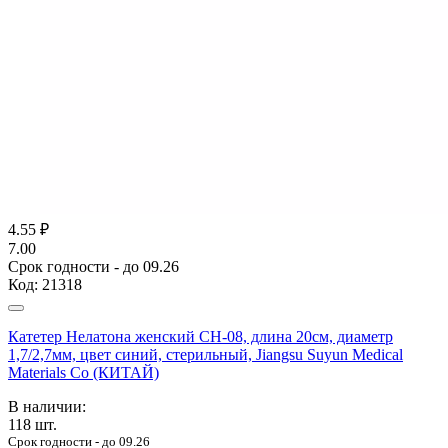
4.55
₽
7.00
Срок годности - до 09.26
Код:
21318
Катетер Нелатона женский CH-08, длина 20см, диаметр
1,7/2,7мм, цвет синий, стерильный, Jiangsu Suyun Medical
Materials Co (КИТАЙ)
В наличии:
118
шт.
Срок годности - до 09.26