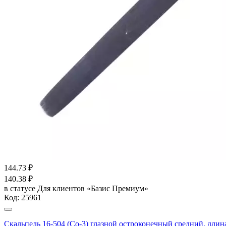
144.73
₽
140.38
₽
в статусе
Для клиентов «Базис Премиум»
Код:
25961
Скальпель 16-504 (Со-3) глазной остроконечный средний, длин