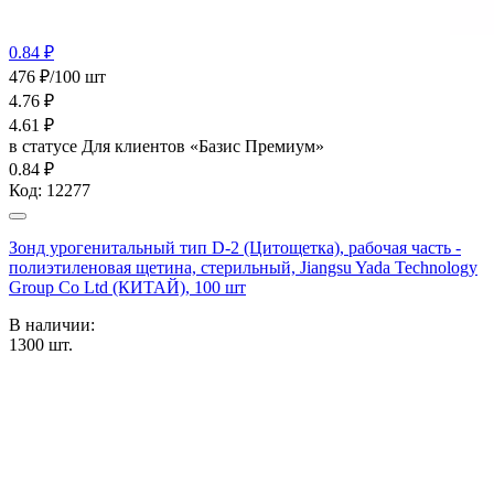
0.84 ₽
476 ₽/100 шт
4.76
₽
4.61
₽
в статусе
Для клиентов «Базис Премиум»
0.84 ₽
Код:
12277
Зонд урогенитальный тип D-2 (Цитощетка), рабочая часть -
полиэтиленовая щетина, стерильный, Jiangsu Yada Technology
Group Co Ltd (КИТАЙ), 100 шт
В наличии:
1300
шт.